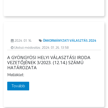
S
I
B
I
Z
O
2024. 01. 16.
ÖNKORMÁNYZATI VÁLASZTÁS 2024
T
Utolsó módosítás: 2024. 01. 26. 13:58
T
A GYÖNGYÖSI HELYI VÁLASZTÁSI IRODA
S
VEZETŐJÉNEK 3/2023. (12.14.) SZÁMÚ
Á
HATÁROZATA
G
Melléklet:
H
Tovább
E
L
Y
I