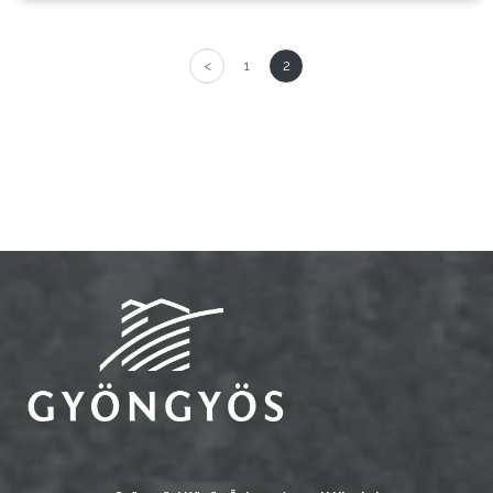
V
Á
<
1
2
L
A
S
Z
T
Á
S
I
I
R
O
D
A
H