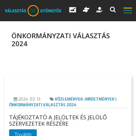
ÖNKORMÁNYZATI VÁLASZTÁS
2024
V
Á
L
A
S
Z
2024. 03. 13.
KÖZLEMÉNYEK, HIRDETMÉNYEK
|
T
ÖNKORMÁNYZATI VÁLASZTÁS 2024
Á
S
TÁJÉKOZTATÓ A JELÖLTEK ÉS JELÖLŐ
SZERVEZETEK RÉSZÉRE
Tovább