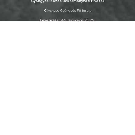
Gyöngyösi Közös Önkormányzati Hivatal
A
T
Cím:
3200 Gyöngyös Fő tér 13.
Á
Levelezés:
3201 Gyöngyös Pf.:173.
R
Telefonszám:
+36 37 / 510 300
O
E-mail:
hivatal@hivatal.gyongyos.hu
Z
A
T
A
I
ugrás youtube csatornára
ugrás instagram csatornár
ugrás facebook-oldalr
Keresés
H
Keresé
E
L
Gyöngyösi Kulturális Nonprofit Kft.
Y
Gyöngyösi TV Nonprofit Kft.
I
Gyöngyösi Sportfólió Nonprofit Kft.
V