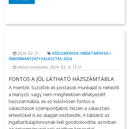
H
E
L
Y
I
V
Á
2024. 02. 21.
KÖZLEMÉNYEK, HIRDETMÉNYEK
|
L
ÖNKORMÁNYZATI VÁLASZTÁS 2024
A
Utolsó módosítás: 2024. 03. 13. 13:51
S
FONTOS A JÓL LÁTHATÓ HÁZSZÁMTÁBLA
Z
T
A mentők, tűzoltók és postások munkáját is nehezíti
Á
a hiányzó, vagy nem megfelelően elhelyezett
házszámtábla, és ez különösen fontos a
S
választások szempontjából, hiszen a választási
I
értesítőket is ez alapján kézbesítik. A tábláról az
I
ingatlantulajdonosnak kell gondoskodnia, azonban
R