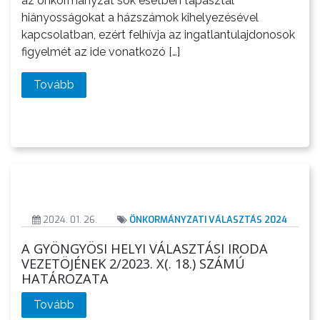
az önkormányzat sok esetben tapasztal
O
hiányosságokat a házszámok kihelyezésével
D
kapcsolatban, ezért felhívja az ingatlantulajdonosok
A
figyelmét az ide vonatkozó […]
H
Tovább
E
L
Y
I
V
Á
L
2024. 01. 26.
ÖNKORMÁNYZATI VÁLASZTÁS 2024
A
A GYÖNGYÖSI HELYI VÁLASZTÁSI IRODA
S
VEZETÖJÉNEK 2/2023. X(. 18.) SZÁMÚ
Z
HATÁROZATA
T
Tovább
Á