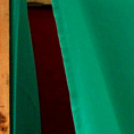
Á
S
H
E
L
Y
I
V
Á
L
A
S
Z
T
Á