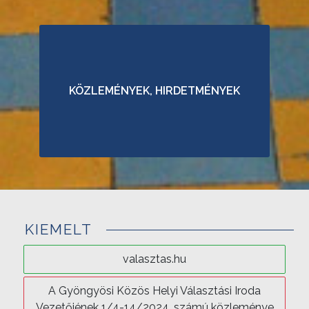
V
Á
L
A
KÖZLEMÉNYEK, HIRDETMÉNYEK
S
Z
T
Ó
K
E
R
KIEMELT
Ü
L
valasztas.hu
E
T
A Gyöngyösi Közös Helyi Választási Iroda
E
Vezetőjének 1/4-14/2024. számú közleménye