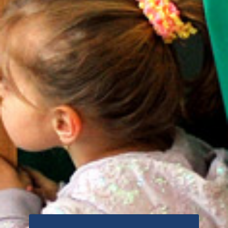
H
E
L
Y
I
V
Á
L
A
S
Z
T
Á
S
I
I
R