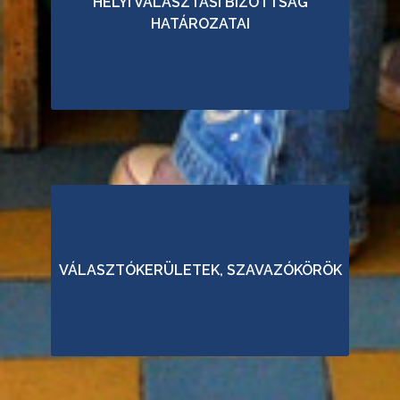
HELYI VÁLASZTÁSI BIZOTTSÁG
O
HATÁROZATAI
T
T
S
Á
G
H
A
T
Á
R
O
VÁLASZTÓKERÜLETEK, SZAVAZÓKÖRÖK
Z
A
T
A
I