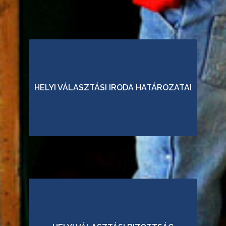
L
Y
I
V
Á
L
HELYI VÁLASZTÁSI IRODA HATÁROZATAI
A
S
Z
T
Á
S
I
B
I
Z