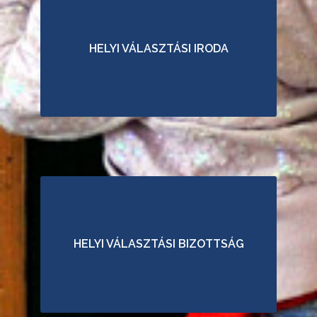
O
D
HELYI VÁLASZTÁSI IRODA
A
H
A
T
Á
R
O
Z
A
T
A
HELYI VÁLASZTÁSI BIZOTTSÁG
I
H
E