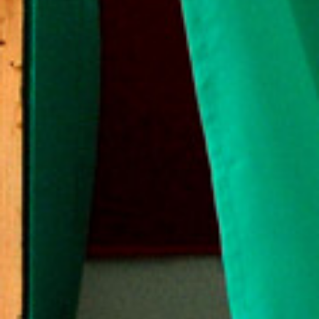
S
I
I
R
O
D
A
H
E
L
Y
I
V
Á
L