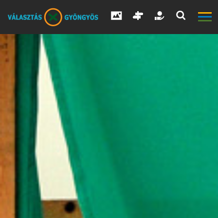
V
Á
L
A
S
Z
T