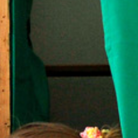
A
S
Z
T
Á
S
I
B
I
Z
O
T
T
S
Á
G