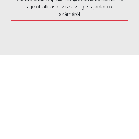
K
a jelöltállításhoz szükséges ajánlások
számáról
,
S
Z
A
V
A
Z
Ó
K
Ö
R
Ö
K
AKTUÁLIS
K
LEGFRISSEBB
Ö