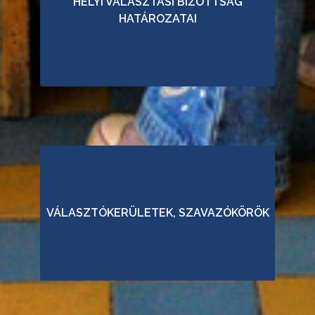
HELYI VÁLASZTÁSI BIZOTTSÁG
O
HATÁROZATAI
T
T
S
Á
G
H
A
T
Á
R
O
VÁLASZTÓKERÜLETEK, SZAVAZÓKÖRÖK
Z
A
T
A
I