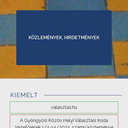
V
Á
L
A
KÖZLEMÉNYEK, HIRDETMÉNYEK
S
Z
T
Ó
K
E
R
KIEMELT
Ü
L
valasztas.hu
E
T
A Gyöngyösi Közös Helyi Választási Iroda
E
Vezetőjének 1/4-14/2024. számú közleménye