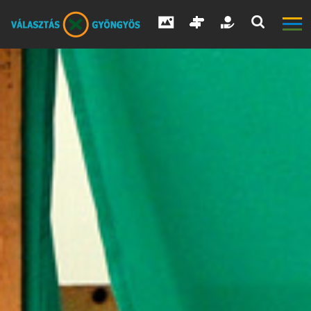
V
Á
L
A
S
Z
T