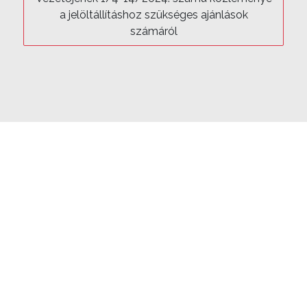
K
a jelöltállításhoz szükséges ajánlások
számáról
,
S
Z
A
V
A
Z
Ó
K
Ö
R
Ö
K
AKTUÁLIS
K
LEGFRISSEBB
Ö