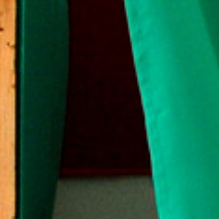
S
I
I
R
O
D
A
H
E
L
Y
I
V
Á
L