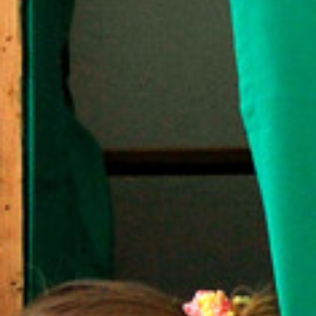
A
S
Z
T
Á
S
I
B
I
Z
O
T
T
S
Á
G