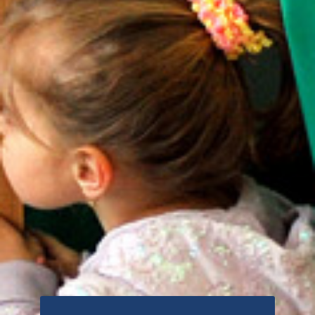
H
E
L
Y
I
V
Á
L
A
S
Z
T
Á
S
I
I
R