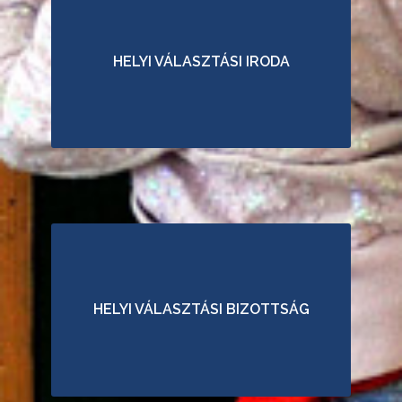
O
D
HELYI VÁLASZTÁSI IRODA
A
H
A
T
Á
R
O
Z
A
T
A
HELYI VÁLASZTÁSI BIZOTTSÁG
I
H
E