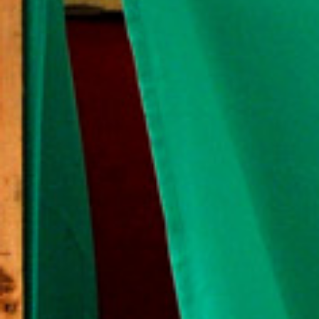
Á
S
H
E
L
Y
I
V
Á
L
A
S
Z
T
Á