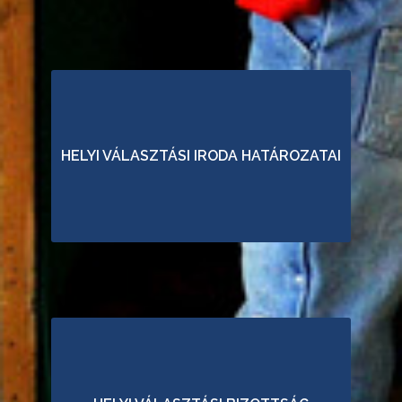
L
Y
I
V
Á
L
HELYI VÁLASZTÁSI IRODA HATÁROZATAI
A
S
Z
T
Á
S
I
B
I
Z